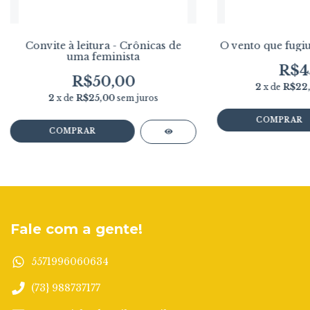
Convite à leitura - Crônicas de
O vento que fugiu
uma feminista
R$4
R$50,00
2
x de
R$22
2
x de
R$25,00
sem juros
Fale com a gente!
5571996060634
(73} 988737177