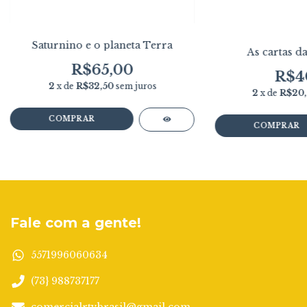
Saturnino e o planeta Terra
As cartas d
R$65,00
R$4
2
x de
R$32,50
sem juros
2
x de
R$20
Fale com a gente!
5571996060634
(73} 988737177