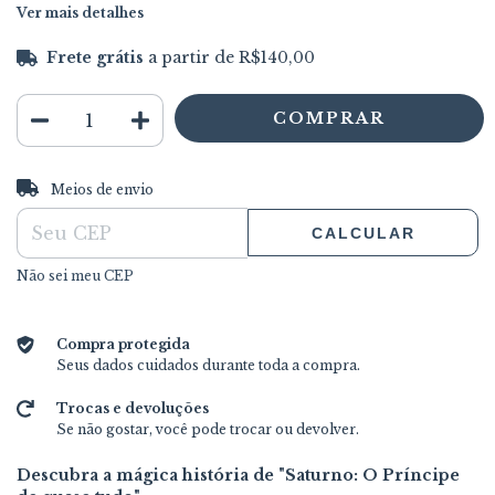
Ver mais detalhes
Frete grátis
a partir de
R$140,00
ALTERAR CEP
Entregas para o CEP:
Meios de envio
CALCULAR
Não sei meu CEP
Compra protegida
Seus dados cuidados durante toda a compra.
Trocas e devoluções
Se não gostar, você pode trocar ou devolver.
Descubra a mágica história de "Saturno: O Príncipe