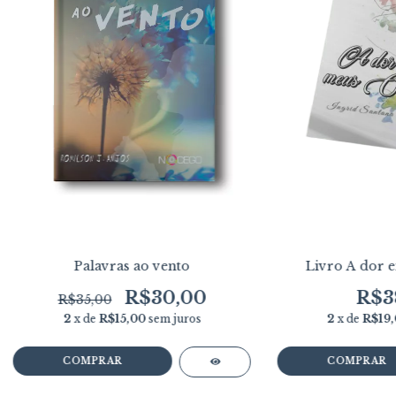
Palavras ao vento
Livro A dor 
R$30,00
R$3
R$35,00
2
x de
R$15,00
sem juros
2
x de
R$19