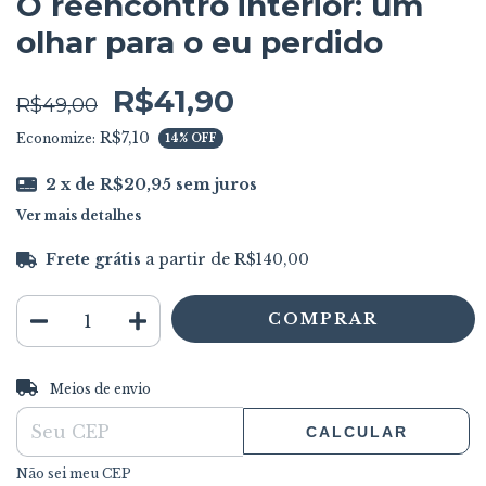
O reencontro interior: um
olhar para o eu perdido
R$41,90
R$49,00
R$7,10
Economize:
14
% OFF
2
x de
R$20,95
sem juros
Ver mais detalhes
Frete grátis
a partir de
R$140,00
ALTERAR CEP
Entregas para o CEP:
Meios de envio
CALCULAR
Não sei meu CEP